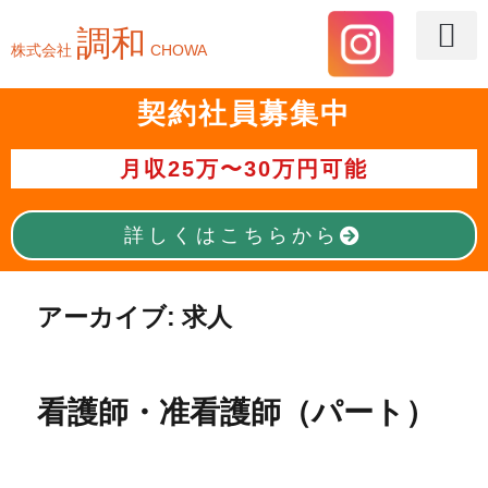
調和
株式会社
CHOWA
採用ページTOP
仕事を知る
魅力を知る
募集中の
調和のHOMEへ
お問い合
契約社員募集中
月収25万〜30万円可能
詳しくはこちらから
アーカイブ:
求人
看護師・准看護師（パート）