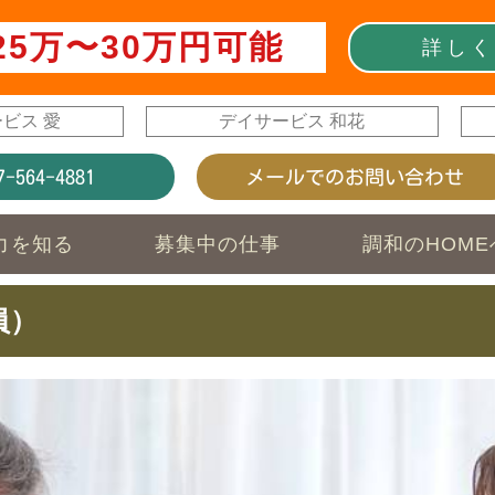
25万〜30万円可能
詳しく
ビス 愛
デイサービス 和花
7-564-4881
メールでのお問い合わせ
力を知る
募集中の仕事
調和のHOME
員）