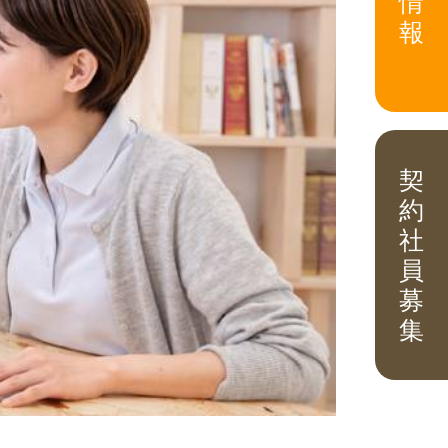
情
報
契
約
社
員
募
集