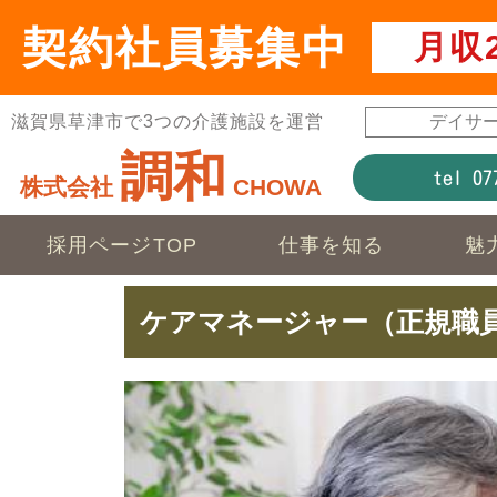
契約社員募集中
月収
滋賀県草津市で3つの介護施設を運営
デイサー
調和
tel 07
株式会社
CHOWA
採用ページTOP
仕事を知る
魅
ケアマネージャー（正規職