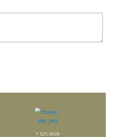
〒525-0028