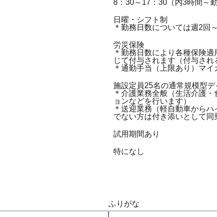
8：30～17：30（内3時間～
日曜・シフト制
＊勤務日数については週2回
労災保険
＊勤務日数により各種保険適
じて付与されます（付与され
＊通勤手当（上限あり）マイ
施設定員25名の通常規模型
＊介護業務全般（生活介護・
ョンなどを行います）
＊送迎業務（軽自動車からハ
でない方は付き添いとして同
試用期間あり
特になし
ふりがな