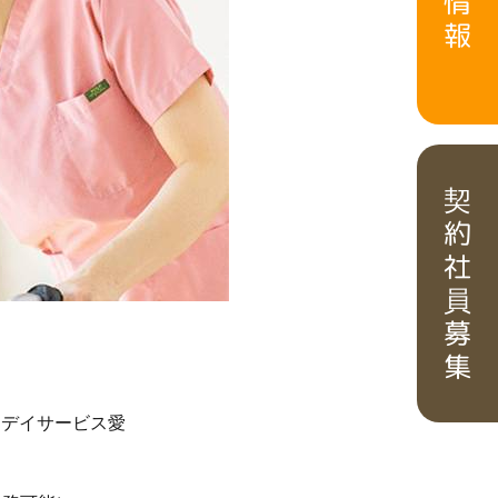
情
報
契
約
社
員
募
集
 デイサービス愛